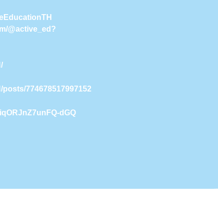
iveEducationTH
com/@active_ed?
/
H/posts/774678517997152
9NiqORJnZ7unFQ-dGQ