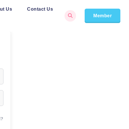
ut Us
Contact Us
Member
d?