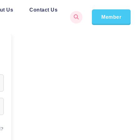
ut Us
Contact Us
Member
d?