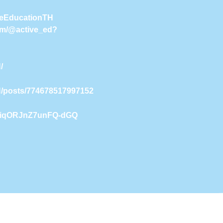
iveEducationTH
com/@active_ed?
/
H/posts/774678517997152
9NiqORJnZ7unFQ-dGQ