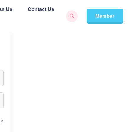
ut Us
Contact Us
Member
d?