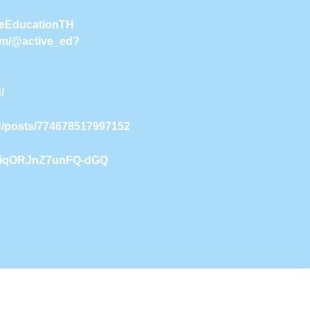
iveEducationTH
com/@active_ed?
/
H/posts/774678517997152
9NiqORJnZ7unFQ-dGQ