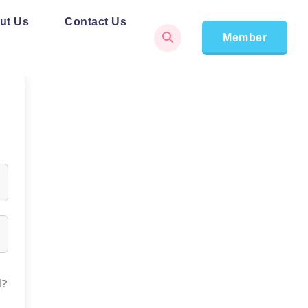
ut Us
Contact Us
Member
d?