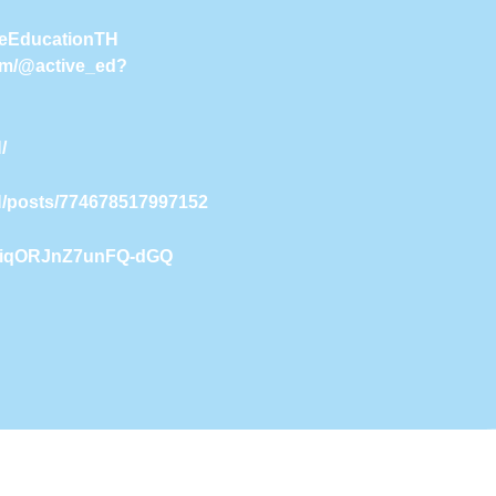
iveEducationTH
com/@active_ed?
/
H/posts/774678517997152
9NiqORJnZ7unFQ-dGQ