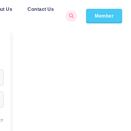
ut Us
Contact Us
Member
d?