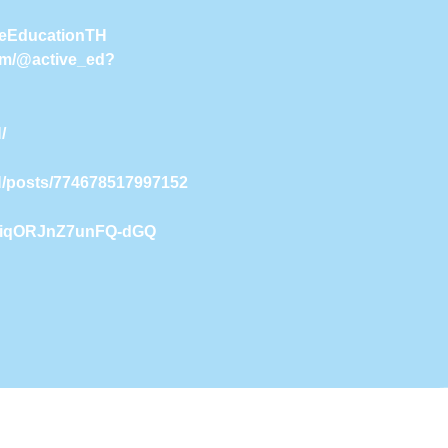
iveEducationTH
com/@active_ed?
/
H/posts/774678517997152
9NiqORJnZ7unFQ-dGQ