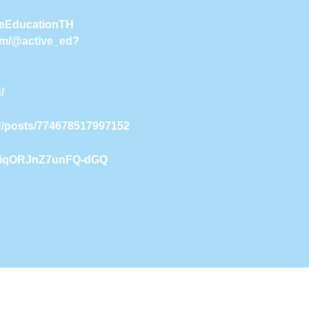
iveEducationTH
com/@active_ed?
/
H/posts/774678517997152
9NiqORJnZ7unFQ-dGQ