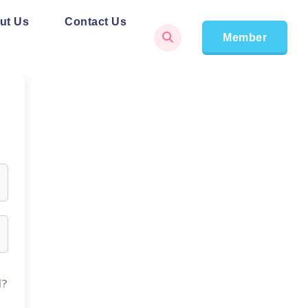
ut Us
Contact Us
Member
d?