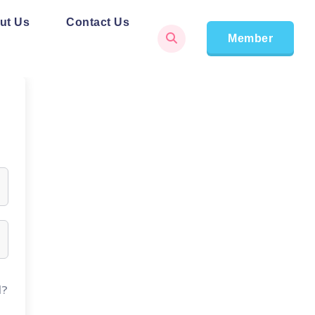
ut Us
Contact Us
Member
d?