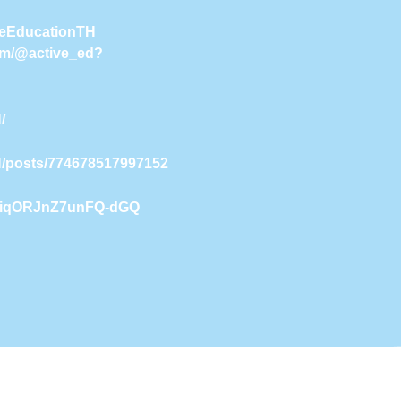
iveEducationTH
com/@active_ed?
/
H/posts/774678517997152
9NiqORJnZ7unFQ-dGQ