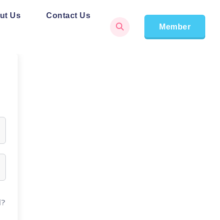
ut Us
Contact Us
Member
d?