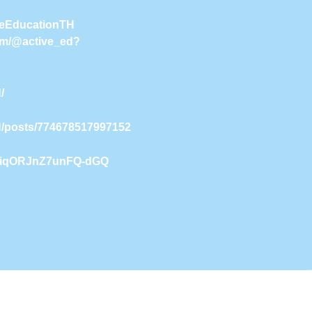
iveEducationTH
com/@active_ed?
/
H/posts/774678517997152
9NiqORJnZ7unFQ-dGQ