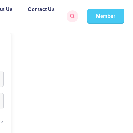
ut Us
Contact Us
Member
d?