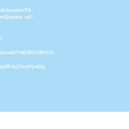
iveEducationTH
com/@active_ed?
/
H/posts/774678517997152
9NiqORJnZ7unFQ-dGQ