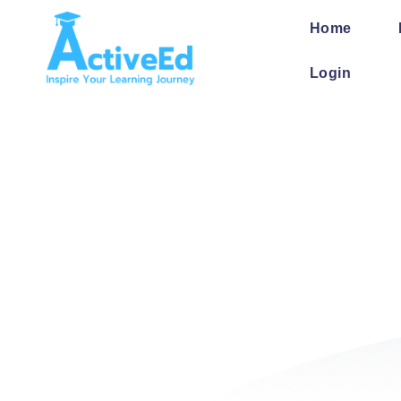
Skip
to
Home
content
Login